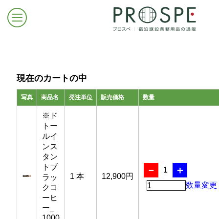
現在のカートの中
1
写真
商品名
発注単位
販売価格
数量
ログイン/新規登録
※ド
トー
ルイ
お問合せはこちら
ンス
タン
トブ
－
＋
1
1 本
12,900円
ラッ
数量変更
クコ
ーヒ
ー_
1000