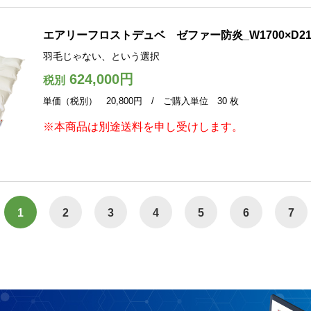
エアリーフロストデュベ ゼファー防炎_W1700×D21
羽毛じゃない、という選択
624,000円
税別
単価（税別） 20,800円 / ご購入単位 30 枚
※本商品は別途送料を申し受けします。
1
2
3
4
5
6
7