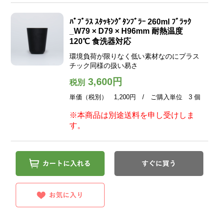
ﾊﾟﾌﾟﾗｽ ｽﾀｯｷﾝｸﾞﾀﾝﾌﾞﾗｰ 260ml ﾌﾞﾗｯｸ
_W79 × D79 × H96mm 耐熱温度
120℃ 食洗器対応
環境負荷が限りなく低い素材なのにプラス
チック同様の扱い易さ
3,600円
税別
単価（税別） 1,200円 / ご購入単位 3 個
※本商品は別途送料を申し受けしま
す。