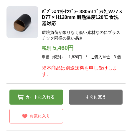
ﾊﾟﾌﾟﾗｽ ﾏｯﾄﾀﾝﾌﾞﾗｰ 380ml ﾌﾞﾗｯｸ_W77 ×
D77 × H120mm 耐熱温度120℃ 食洗
器対応
環境負荷が限りなく低い素材なのにプラス
チック同様の扱い易さ
5,460円
税別
単価（税別） 1,820円 / ご購入単位 3 個
※本商品は別途送料を申し受けしま
す。