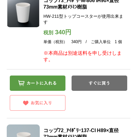
コップ73_ｱｲﾎﾞﾘｰM-806 IH90×直径
73mm素材ﾒﾗﾐﾝ樹脂
HW-211型トップコースターが使用出来ま
す
340円
税別
単価（税別） 340円 / ご購入単位 1 個
※本商品は別途送料を申し受けしま
す。
コップ72_ｱｲﾎﾞﾘｰ137-CI H89×直径
72mm素材ﾒﾗﾐﾝ樹脂