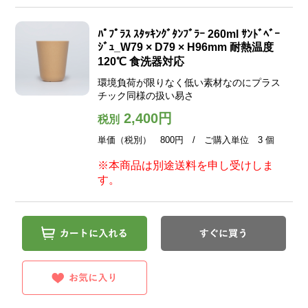
ﾊﾟﾌﾟﾗｽ ｽﾀｯｷﾝｸﾞﾀﾝﾌﾞﾗｰ 260ml ｻﾝﾄﾞﾍﾞｰ
ｼﾞｭ_W79 × D79 × H96mm 耐熱温度
120℃ 食洗器対応
環境負荷が限りなく低い素材なのにプラス
チック同様の扱い易さ
2,400円
税別
単価（税別） 800円 / ご購入単位 3 個
※本商品は別途送料を申し受けしま
す。