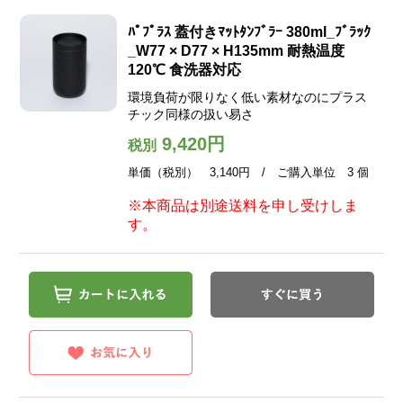
ﾊﾟﾌﾟﾗｽ 蓋付きﾏｯﾄﾀﾝﾌﾞﾗｰ 380ml_ﾌﾞﾗｯｸ
_W77 × D77 × H135mm 耐熱温度
120℃ 食洗器対応
環境負荷が限りなく低い素材なのにプラス
チック同様の扱い易さ
9,420円
税別
単価（税別） 3,140円 / ご購入単位 3 個
※本商品は別途送料を申し受けしま
す。