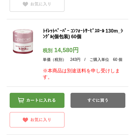
ﾄｲﾚｯﾄﾍﾟｰﾊﾟｰ ｺﾝﾌｫｰﾄｻｰﾋﾞｽﾛｰﾙ 130m_ｼ
ﾝｸﾞﾙ(個包装) 60個
14,580円
税別
単価（税別） 243円 / ご購入単位 60 個
※本商品は別途送料を申し受けしま
す。