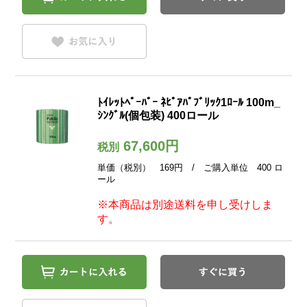
ﾄｲﾚｯﾄﾍﾟｰﾊﾟｰ ﾈﾋﾟｱﾊﾟﾌﾞﾘｯｸ1ﾛｰﾙ 100m_
ｼﾝｸﾞﾙ(個包装) 400ロール
67,600円
税別
単価（税別） 169円 / ご購入単位 400 ロ
ール
※本商品は別途送料を申し受けしま
す。