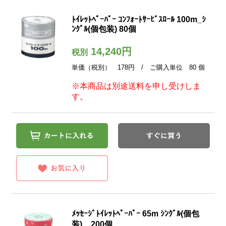
ﾄｲﾚｯﾄﾍﾟｰﾊﾟｰ ｺﾝﾌｫｰﾄｻｰﾋﾞｽﾛｰﾙ 100m_ｼ
ﾝｸﾞﾙ(個包装) 80個
14,240円
税別
単価（税別） 178円 / ご購入単位 80 個
※本商品は別途送料を申し受けしま
す。
ﾒｯｾｰｼﾞﾄｲﾚｯﾄﾍﾟｰﾊﾟｰ 65m ｼﾝｸﾞﾙ(個包
装) _ 200個