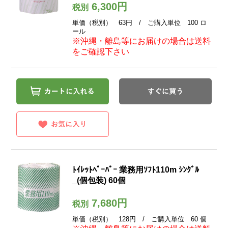
6,300円
税別
単価（税別） 63円 / ご購入単位 100 ロ
ール
※沖縄・離島等にお届けの場合は送料
をご確認下さい
ﾄｲﾚｯﾄﾍﾟｰﾊﾟｰ 業務用ｿﾌﾄ110m ｼﾝｸﾞﾙ
_(個包装) 60個
7,680円
税別
単価（税別） 128円 / ご購入単位 60 個