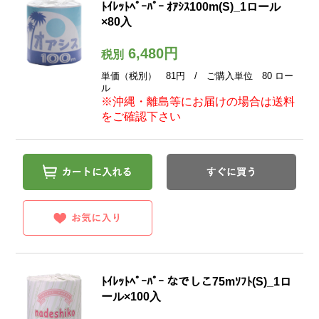
ﾄｲﾚｯﾄﾍﾟｰﾊﾟｰ ｵｱｼｽ100m(S)_1ロール
×80入
6,480円
税別
単価（税別） 81円 / ご購入単位 80 ロー
ル
※沖縄・離島等にお届けの場合は送料
をご確認下さい
ﾄｲﾚｯﾄﾍﾟｰﾊﾟｰ なでしこ75mｿﾌﾄ(S)_1ロ
ール×100入