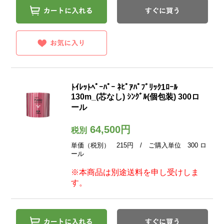
ﾄｲﾚｯﾄﾍﾟｰﾊﾟｰ ﾈﾋﾟｱﾊﾟﾌﾞﾘｯｸ1ﾛｰﾙ
130m_(芯なし) ｼﾝｸﾞﾙ(個包装) 300ロ
ール
64,500円
税別
単価（税別） 215円 / ご購入単位 300 ロ
ール
※本商品は別途送料を申し受けしま
す。