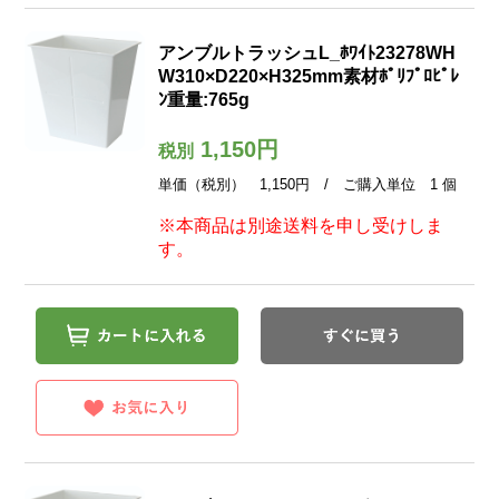
アンブルトラッシュL_ﾎﾜｲﾄ23278WH
W310×D220×H325mm素材ﾎﾟﾘﾌﾟﾛﾋﾟﾚ
ﾝ重量:765g
1,150円
税別
単価（税別） 1,150円 / ご購入単位 1 個
※本商品は別途送料を申し受けしま
す。