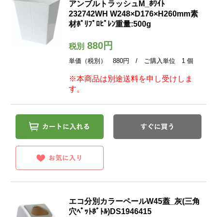
アンブルトラッシュM_ﾎﾜｲﾄ
232742WH W248×D176×H260mm素
材ﾎﾟﾘﾌﾟﾛﾋﾟﾚﾝ重量:500g
880円
税別
単価（税別） 880円 / ご購入単位 1 個
※本商品は別途送料を申し受けしま
す。
エコ分別カラーペールW45蓋_灰(三角
穴ﾍﾟｯﾄﾎﾞﾄﾙ)DS1946415