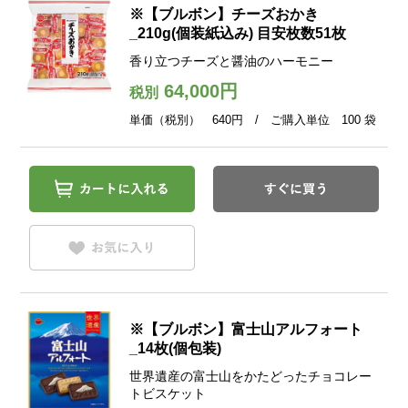
※【ブルボン】チーズおかき
_210g(個装紙込み) 目安枚数51枚
香り立つチーズと醤油のハーモニー
64,000円
税別
単価（税別） 640円 / ご購入単位 100 袋
※【ブルボン】富士山アルフォート
_14枚(個包装)
世界遺産の富士山をかたどったチョコレー
トビスケット