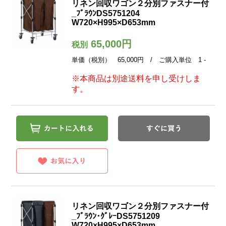
リネン回収ワゴン２分別ファスナー付
_ﾌﾞﾗｳﾝDS5751204
W720×H995×D653mm
65,000円
税別
単価（税別） 65,000円 / ご購入単位 1 -
※本商品は別途送料を申し受けしま
す。
リネン回収ワゴン２分別ファスナー付
_ﾌﾞﾗｳﾝ･ｸﾞﾚｰDS5751209
W720×H995×D653mm