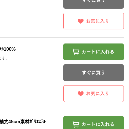
ﾃﾙ100%
ます。
丈45cm素材ﾎﾟﾘｴｽﾃﾙ