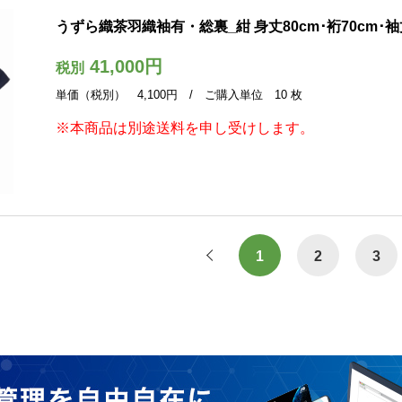
うずら織茶羽織袖有・総裏_紺 身丈80cm･裄70cm･袖丈4
41,000円
税別
単価（税別） 4,100円 / ご購入単位 10 枚
※本商品は別途送料を申し受けします。
1
2
3