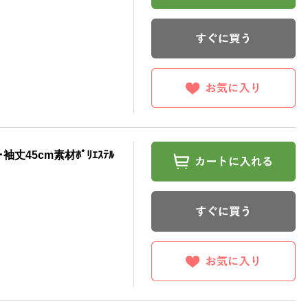
袖丈45cm素材ﾎﾟﾘｴｽﾃﾙ