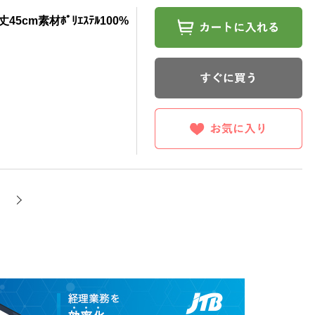
5cm素材ﾎﾟﾘｴｽﾃﾙ100%