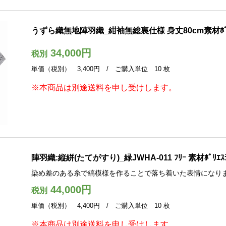
うずら織無地陣羽織_紺袖無総裏仕様 身丈80cm素材ﾎﾟﾘｴ
34,000円
税別
単価（税別） 3,400円 / ご購入単位 10 枚
※本商品は別途送料を申し受けします。
陣羽織:縦絣(たてがすり)_緑JWHA-011 ﾌﾘｰ 素材ﾎﾟﾘｴｽ
染め差のある糸で縞模様を作ることで落ち着いた表情になり
44,000円
税別
単価（税別） 4,400円 / ご購入単位 10 枚
※本商品は別途送料を申し受けします。