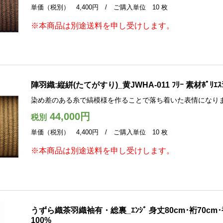
単価（税別） 4,400円 / ご購入単位 10 枚
※本商品は別途送料を申し受けします。
陣羽織:縦絣(たてがすり)_黄JWHA-011 ﾌﾘｰ 素材ﾎﾟﾘｴｽ
染め差のある糸で縞模様を作ることで落ち着いた表情になり
44,000円
税別
単価（税別） 4,400円 / ご購入単位 10 枚
※本商品は別途送料を申し受けします。
うずら織茶羽織袖有・総裏_ｴﾝｼﾞ 身丈80cm･裄70cm･袖
100%