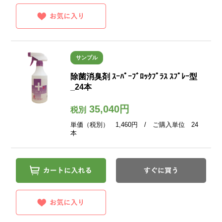
サンプル
除菌消臭剤 ｽｰﾊﾟｰﾌﾞﾛｯｸﾌﾟﾗｽ ｽﾌﾟﾚｰ型
_24本
35,040円
税別
単価（税別） 1,460円 / ご購入単位 24
本