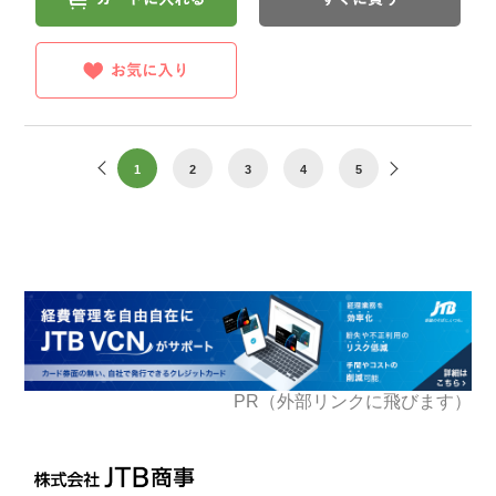
1
2
3
4
5
PR（外部リンクに飛びます）