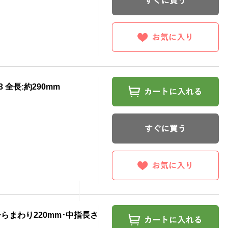
 全長:約290mm
のひらまわり220mm･中指長さ