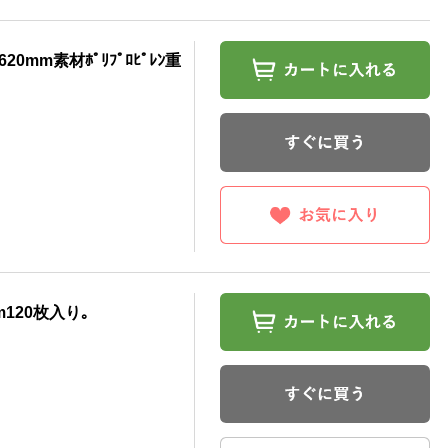
20mm素材ﾎﾟﾘﾌﾟﾛﾋﾟﾚﾝ重
m120枚入り｡