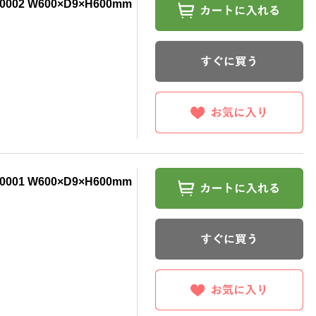
002 W600×D9×H600mm
001 W600×D9×H600mm