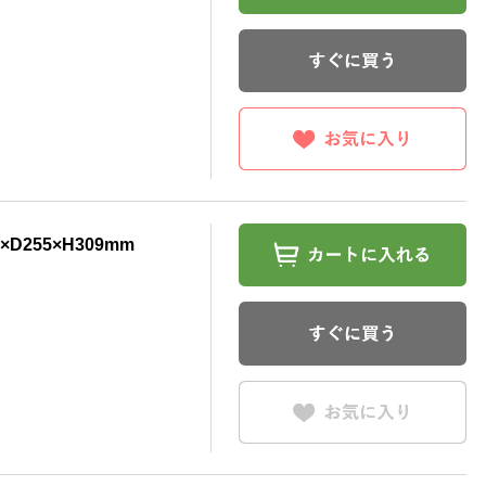
×D255×H309mm