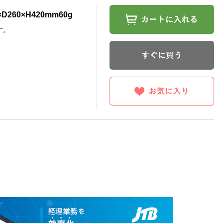
260×H420mm60g
す。