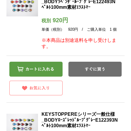
_BODYﾗﾍﾞﾝﾀﾞｰﾙｰﾌﾟｸﾞﾚｰE122493N
ﾍﾞﾙﾄ100mm素材ｴﾗｽﾄﾏｰ
920円
税別
単価（税別） 920円 / ご購入単位 1 個
※本商品は別途送料を申し受けしま
す。
KEYSTOPPEREシリーズ一般仕様
_BODYﾛｰｽﾞﾚｯﾄﾞﾙｰﾌﾟｸﾞﾚｰE122393N
ﾍﾞﾙﾄ100mm素材ｴﾗｽﾄﾏｰ