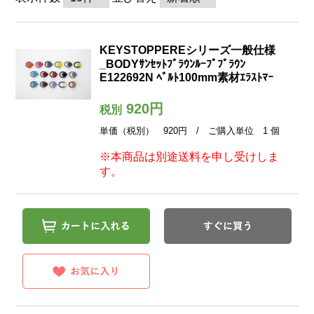
KEYSTOPPEREシリーズ一般仕様
_BODYｻﾝｾｯﾄﾌﾞﾗｳﾝﾙｰﾌﾟﾌﾞﾗｳﾝ
E122692N ﾍﾞﾙﾄ100mm素材ｴﾗｽﾄﾏｰ
920円
税別
単価（税別） 920円 / ご購入単位 1 個
※本商品は別途送料を申し受けしま
す。