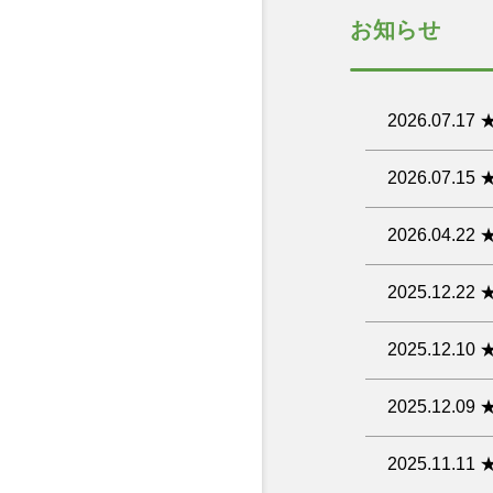
現在、障害
夏季繁忙期
西濃運輸：
お客様には
ております
受注システ
ご注意くだ
お知らせ
詳細な状況
さらに、「
ご不明な点等御
①8月3日
【欠品の可
サイトのご
⇒受注締切
だいた商品
お客様には
②8月28日(
お客様には
⇒受注締切
2026.07
今後ともプ
極力、お客
プロスペで定
2026.07
ご不明な点があ
今まで数量
小林製薬か
2026.04
商品は、こ
今回は業務
BULK H
2025.1
無香空間と
豊かさを与
ノベルティ
2025.12
ステンレス
商品は、こ
日本製の為
2025.12
商品は、こ
アウトドア
色、仕様、
料飲、客室
2025.1
食品も今後