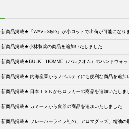
の原因は特定され、復旧を急いでおります
及び弊社倉庫棚卸に伴い、【PROSPE】掲載商品は、一部商
熊本県内
ご不便、ご迷惑をおかけいたしましたことを重ねてお詫び申し
。
ムは正常に作動しております
さい。
につきましては、各配送会社のホームページをご確認ください
フィッシングサイト」への誘導を促されることも考えられます
座いましたらお問い合わせ窓口 prospe2@jtbtrading.j
（月）～8月17日（月）お届け希望分
能性について】
地震の影響により、一部商品の製造・入荷に遅
利用に際しましては、ご注意いただくようお願いいたします。
日：7月14日（火）
が欠品となる可能性がございます。 欠品が発生した場合は、速
ご不便、ご迷惑をおかけしておりますことを重ねてお詫び申し
金)～8月31日(月)お届け希望分
ご不便、ご迷惑をおかけいたしますことを深くお詫び申し上げ
日：7月14日（火）
.17 ★新商品掲載★『WAVEStyle』が小ロットで出荷が可能にな
ロスぺをよろしくお願い申し上げます。
様のご希望にお応えできるよう努めますので、お早目のご注文
番アメニティシリーズのWAVE Styleで様々な皆様に導入
.15 ★新商品掲載★小林製薬の商品を追加いたしました
りましたら問い合わせフォーム(prospe2@jtbtrading.jp
で導入を控えてきた皆様は是非ご検討下さい
ら市販品でも人気の商品を９点掲載いたしました
.22 ★新商品掲載★BULK HOMME（バルクオム）のハンド
ちらから
用サイズを中心に掲載いたします
OMME（バルクオム）が考えるアメニティに必要な価値とは、お
2.22 ★新商品掲載★ 内海産業からノベルティにも便利な商品を追
清掃用の洗剤になります
えることができ、性別や国籍関わらず安心して身を委ねること
にも便利な商品を掲載いたしました
.10 ★新商品掲載★ 日本ＩＳＫからロッカーの商品を追加いたしま
ボトルはエコの観点からも人気の商品です
ちらから
、特注ですが納品が比較的早めな商品となります
.09 ★新商品掲載★ カミーノから食器の商品を追加いたしました
ちらから
商品は防災にもお使いいただけます
価格のご相談もお問い合わせフォームからお願いいたします
等でお使いになりやすい食器のご紹介です
1.11 ★新商品掲載★ フレーバーライフ社の、アロマグッズ、精油
拡充していく予定です