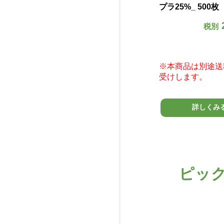
リッシ
プラ25%_ 500枚
強
000円
5,400円
税別
税別
がんこなサビ・スケールの除去剤
です
申し
※本商品は別途送料を申し
※本商品は別途送
受けします。
受けします。
詳しくみる
詳しくみ
ピッ