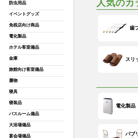
人気のカ
防虫用品
イベントグッズ
免税店向け商品
歯
電化製品
ホテル客室備品
金庫
スリ
旅館向け客室備品
履物
寝具
寝装品
電化製品
バスルーム備品
大浴場備品
パブ
宴会場備品