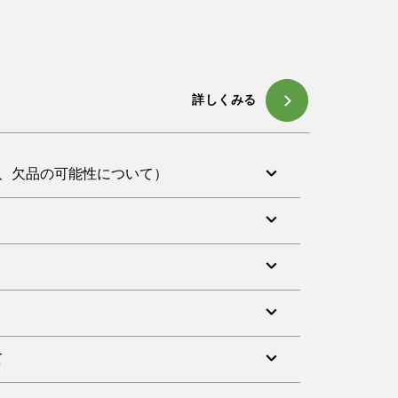
詳しくみる
遅延、欠品の可能性について）
皆様に心よりお見舞い申し上げます。皆様の安全
うございます。
ります。また、一部商品の仕入れや製造にも影
く注文メールに自動でメール送信するシステムに
うございます。
願い申し上げます。
び申し上げます。
ロスぺ・らくらく注文メールにご登録頂いた、ご
遅延が発生しております。
ください
て
不具合が発生し送付が出来ておりません
p までお願いいたします
び申し上げます。
なサイト（なりすましサイト）の存在を確認し