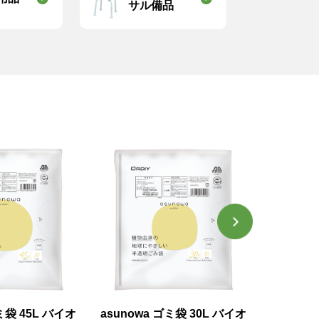
サル備品
ミ袋 45L バイオ
asunowa ゴミ袋 30L バイオ
紙おしぼり