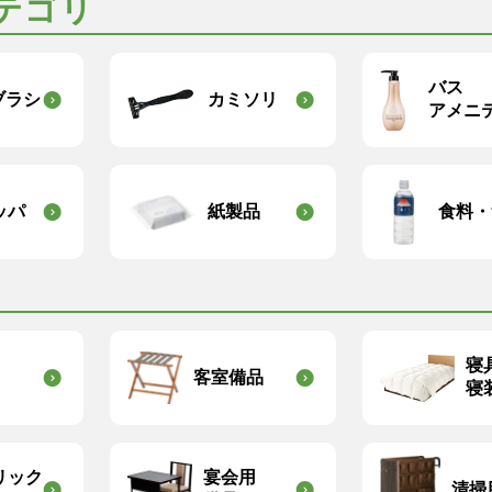
テゴリ
バス
ブラシ
カミソリ
アメニ
ッパ
紙製品
食料・
寝
客室備品
寝
リック
宴会用
清掃