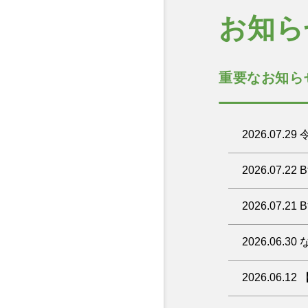
お知ら
重要なお知ら
2026.0
お客様各位
2026.07
いつもプロ
この度の令
平素よりプ
2026.07
と一日も早
地震の影響
2026年7
平素よりプ
響が発生す
2026.06
不具合につき
お客様には
ご利用のお
昨日、202
【配送遅延
当社
2026.06
注文、お問
ヤマト運輸
ご不明な点等御
ご利用のお
佐川急便：
現在、当社