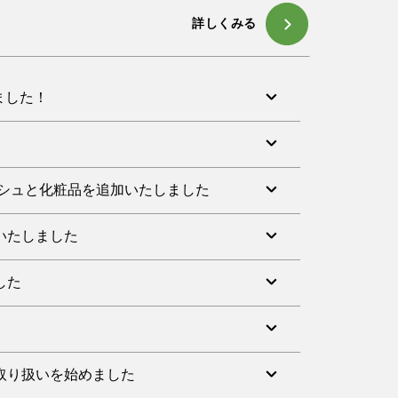
品についてご注文・お届けが従来と異なります。
上げます
。
詳しくみる
。
p までお願いいたします
れが発生する可能性が御座います。ご注文いた
やかに個別にご連絡させていただきます。
上げます
ます。
りました！
についてご協力をお願いします。
いただきやすい小ロットで掲載いたしました
)よりお問い合わせください。
ウォッシュと化粧品を追加いたしました
客様に感覚的な
加いたしました
が出来る品質を備えていることです。
した
の取り扱いを始めました