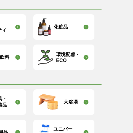
化粧品
ティ
環境配慮・
飲料
ECO
具・
大浴場
装品
ユニバー
用品