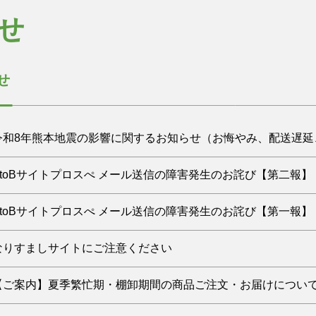
せ
せ
7.29 令和8年熊本地震の影響に関するお知らせ（お悔やみ、配送
.22 BtoBサイトプロスぺ メール送信の障害発生のお詫び【第二報】
スぺをご利用いただき、誠にありがとうございます。
和8年熊本地震により被災された皆様、ならびにそのご家族の
ロスぺ・らくらく注文メールをご利用いただき、誠にありがと
.21 BtoBサイトプロスぺ メール送信の障害発生のお詫び【第一報】
い復旧を心よりお祈り申し上げます。
により、現在、一部地域でのお荷物の配送に遅延が発生してお
月20日（月）14時頃から発生しておりましたプロスぺ・らくら
ロスぺ・らくらく注文メールをご利用いただき、誠にありがと
る可能性がございます。
.30 なりすましサイトにご注意ください
ましては21日19時40分に解消いたしました
ご迷惑をおかけいたしますが、何卒ご理解いただけますようお
客様には、多大なるご迷惑をおかけしておりますこと深くお詫
6年7月20日（月）14時頃から現在も継続して、障害によりプ
について】
現在、以下の地域において、お荷物の集荷・配達に
の社名を語る偽サイトにご注意
.12 【ご案内】夏季繁忙期・棚卸期間の商品ご注文・お届けについ
い合わせ、会員登録等の際に自動でメール送信するシステムに
：熊本県内
座いましたらお問い合わせ窓口 prospe2@jtbtrading.j
客様には、多大なるご迷惑をおかけしておりますこと深くお詫
九州地方
の社名を無断で使用し、当社が運営していると誤認させるよう