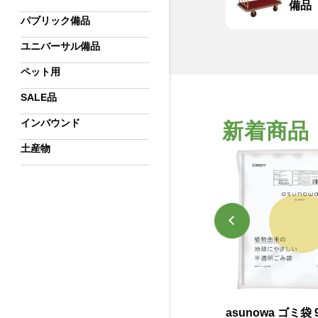
備品
パブリック備品
ユニバーサル備品
ペット用
SALE品
インバウンド
新着商品
土産物
型
サビ･スケール取り 1L_
asunowa ゴミ袋 