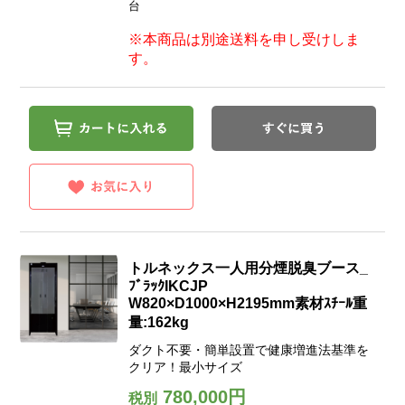
台
※本商品は別途送料を申し受けしま
す。
トルネックス一人用分煙脱臭ブース_
ﾌﾞﾗｯｸIKCJP
W820×D1000×H2195mm素材ｽﾁｰﾙ重
量:162kg
ダクト不要・簡単設置で健康増進法基準を
クリア！最小サイズ
780,000円
税別