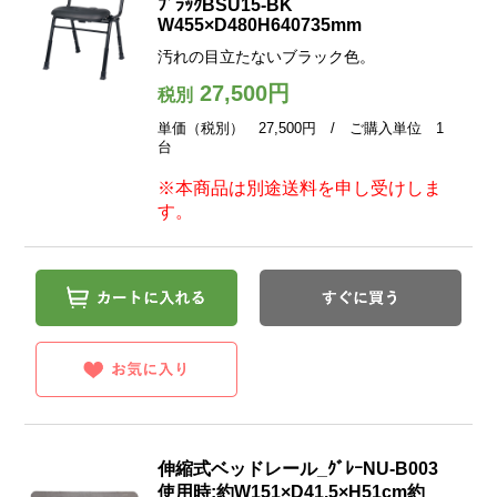
ﾌﾞﾗｯｸBSU15-BK
W455×D480H640735mm
汚れの目立たないブラック色。
27,500円
税別
単価（税別） 27,500円 / ご購入単位 1
台
※本商品は別途送料を申し受けしま
す。
伸縮式ベッドレール_ｸﾞﾚｰNU-B003
使用時:約W151×D41.5×H51cm約