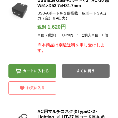
USB電源 USB-Aポート×２_AC-10 黒
W51×D53.7×H31.7mm
USB-Aポートを２個搭載 各ポート３A出
力（合計６A出力）
1,620円
税別
単価（税別） 1,620円 / ご購入単位 1 個
※本商品は別途送料を申し受けしま
す。
AC用マルチコネクタTypeC×2･
Lighting_×1 HT-27 黒コード長さ 約