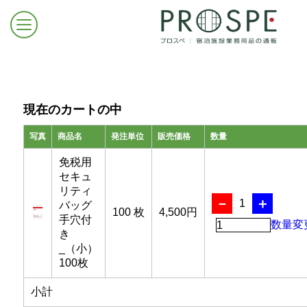
現在のカートの中
1
写真
商品名
発注単位
販売価格
数量
ログイン/新規登録
免税用
セキュ
リティ
お問合せはこちら
－
＋
1
バッグ
100 枚
4,500円
手穴付
数量変
き
_（小）
100枚
小計