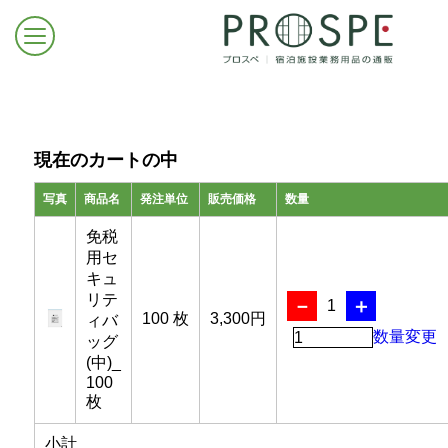
現在のカートの中
1
写真
商品名
発注単位
販売価格
数量
ログイン/新規登録
免税
用セ
キュ
お問合せはこちら
リテ
－
＋
1
100 枚
3,300円
ィバ
数量変更
ッグ
(中)_
100
枚
小計