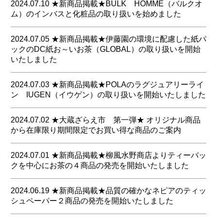
以前よりご好評いただいている白無地タオル＋歯ブラシ
2024.07.10 ★新商品掲載★BULK HOMME（バルクオ
入り＋乳白ポリ袋入りに追加して
ム）のインバスと化粧品の取り扱いを始めました
商品は、こちらから
満を持して140匁と160匁の白無地タオルを無地透明の
ポリ袋にいれて発売します
BULK HOMME（バルクオム）が考えるアメニティに必
2024.07.05 ★新商品掲載★伊藤園の環境に配慮した紙パ
たたみ、袋入りですので客室のセットが容易です
要な価値とは、お客様に感覚的な
ックのDC紙お～いお茶（GLOBAL）の取り扱いを開始
弊社では各種タオル名入れ加工も取り扱っております
豊かさを与えることができ、性別や国籍関わらず安心し
いたしました
お問い合わせにご連絡お願い致します
て身を委ねることが出来る品質を備えていることです。
サンプルのご提供も可能ですのでご検討をお願い致しま
環境にやさしい紙容器使用
す
2024.07.03 ★新商品掲載★POLAのラグジュアリーライ
商品は、こちらから
FSC認証の紙パルプのみ使用
ン IUGEN（イウゲン）の取り扱いを開始いたしました
商品は、こちらから
サトウキビ由来のキャップ使用
CARBON TRUST認証
こちらの商品につきましてはブランドコントロールが御
2024.07.02 ★大蔵ざらえ市 第一弾★ オリジナル商品
座いますのでお問い合わせにお願い致します
から在庫限り期間限定でお買い得な商品のご案内
商品は、こちらから
（ご要望に沿えない場合が御座います）
大蔵ざらえ市を開催いたします
2024.07.01 ★新商品掲載★柳風水野商店よりティーバッ
商品は、こちらから
第一弾は歯ブラシやインバスミニボトル・ソープになり
クを中心にお茶の４商品の発売を開始いたしました
ます
在庫限りですのでお早めに
海外の皆様にも人気の絵柄と煎茶・ほうじ茶・玄米茶は
2024.06.19 ★新商品掲載★品質の確かなネピアのティッ
通常は受注生産の為、納品にお待たせしてしまう歯ブラ
ハラール認証も得ています
シュペーパー２商品の発売を開始いたしました
シも在庫品ですのでお待たせする
商品は、こちらから
ことなくお届け可能です