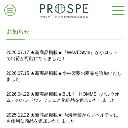
お知らせ
2026.07.17 ★新商品掲載★『WAVEStyle』が小ロット
で出荷が可能になりました！
ログイン/新規登録
プロスペで定番アメニティシリーズのWAVE Styleで
2026.07.15 ★新商品掲載★小林製薬の商品を追加いたし
様々な皆様に導入いただきやすい小ロットで掲載いたし
ました
ました
お問合せはこちら
今まで数量で導入を控えてきた皆様は是非ご検討下さい
小林製薬から市販品でも人気の商品を９点掲載いたしま
2026.04.22 ★新商品掲載★BULK HOMME（バルクオ
商品は、こちらから
した
ム）のハンドウォッシュと化粧品を追加いたしました
今回は業務用サイズを中心に掲載いたします
無香空間と清掃用の洗剤になります
BULK HOMME（バルクオム）が考えるアメニティに必
2025.12.22 ★新商品掲載★ 内海産業からノベルティに
要な価値とは、お客様に感覚的な
も便利な商品を追加いたしました
商品は、こちらから
豊かさを与えることができ、性別や国籍関わらず安心し