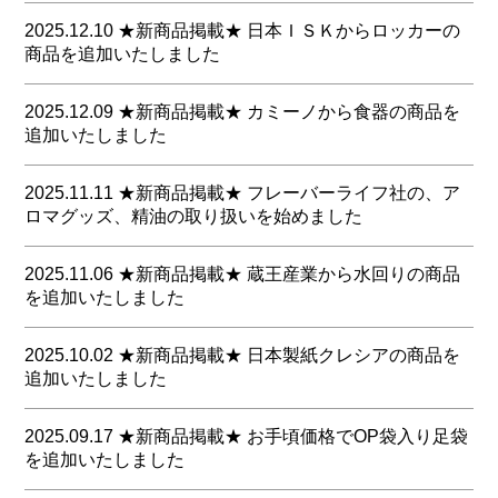
て身を委ねることが出来る品質を備えていることです。
ノベルティにも便利な商品を掲載いたしました
2025.12.10 ★新商品掲載★ 日本ＩＳＫからロッカーの
ステンレスボトルはエコの観点からも人気の商品です
商品を追加いたしました
商品は、こちらから
アウトドア商品は防災にもお使いいただけます
食品も今後拡充していく予定です
日本製の為、特注ですが納品が比較的早めな商品となり
2025.12.09 ★新商品掲載★ カミーノから食器の商品を
ます
追加いたしました
今回掲載の商品は、こちらから
色、仕様、価格のご相談もお問い合わせフォームからお
願いいたします
料飲、客室等でお使いになりやすい食器のご紹介です
2025.11.11 ★新商品掲載★ フレーバーライフ社の、ア
ブッフェ会場、グランピング施設、客室の水回り等々、
ロマグッズ、精油の取り扱いを始めました
今回掲載の商品は、こちらから
様々なシーンでお使いになりやすい商品です
環境負荷にも配慮しています
新たにアロマテラピー専門店より安心・信頼してお使いいただ
2025.11.06 ★新商品掲載★ 蔵王産業から水回りの商品
耐久性が高く食器洗浄機にも対応している為、管理も容
ける商品をご提案いたします
を追加いたしました
易です
今回は精油を中心に掲載しております
既存でも掲載させて頂いておりますが今回は７商品ほど
様々な場面でご使用いただけます
追加させて頂きました
大浴場だけに関わらず、プールやお部屋の水回り、噴水含め水
2025.10.02 ★新商品掲載★ 日本製紙クレシアの商品を
回り等でお使いいただける掃除用具や洗剤、ドライヤーを掲載
商品は、こちらから
追加いたしました
いたしました
今回掲載の商品は、こちらから
洗剤は有償でのサンプルにも対応しておりますのでご検討頂け
日本製紙クレシアの高級志向で１ロールで、短いトイレットロ
ますと幸いです
2025.09.17 ★新商品掲載★ お手頃価格でOP袋入り足袋
ール（２５ｍダブル）を追加でご紹介させて頂きます
を追加いたしました
今回掲載の商品は、こちらから
プレミアムなアイテムとして、また、１泊ごとに交換するケー