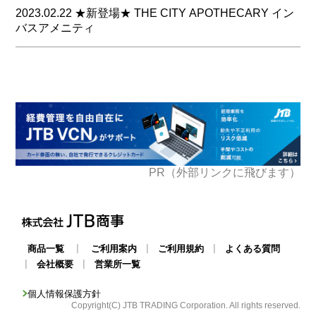
ネピアソフトパックティッシュ200W5Pはネピアのティ
今後、不定期開催の予定です！
2023.02.22 ★新登場★ THE CITY APOTHECARY イン
ッシュペーパーの中で１Wあたりが一番
乞うご期待！
バスアメニティ
お求めやすくなっております。
商品は、こちらから
外箱が無いのでゴミの量が減らせます。
ホテル・レストランショーでご紹介した「THE CITY
鼻セレブamenity62Wはあの「鼻セレブ」を客室にも置
APOTHECARY 」の発売を開始いたしました。
きやすいようハーフサイズにしております。
デザインは、どなたにも分かりやすい視認性を重視し、
保湿ティッシュは年々取り扱いも増加しております。
ボトルは環境に配慮した素材を使用しています。
商品は、こちらから
商品は、こちらから
PR（外部リンクに飛びます）
|
|
|
商品一覧
ご利用案内
ご利用規約
よくある質問
|
|
会社概要
営業所一覧
個人情報保護方針
Copyright(C) JTB TRADING Corporation. All rights reserved.