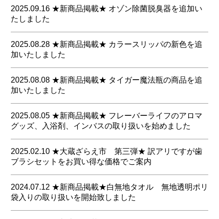
お手頃価格でOP袋入りの足袋を追加いたしました
スで、上質で短尺なトイレットペーパーを、一度、是非ご確認
キーワードを入力に蔵王産業とご入力いただき検索され
2025.09.16 ★新商品掲載★ オゾン除菌脱臭器を追加い
下さい
ると他の水回りの清掃にお役に立つ商品をお探しいただ
たしました
リーズナブルですが定番の３色展開です
く事が可能です
これからの季節に特に喜ばれます
送料は別途となりますが、クレシア商品混載５ケースで元張り
オゾン除菌脱臭機の新商品を追加いたしました
とさせていただきます
2025.08.28 ★新商品掲載★ カラースリッパの新色を追
是非ご検討をお願いいたします
加いたしました
既存の商品に比べ格安な商品で御座います
商品は、こちらから
是非ご検討をお願いいたします
商品はこちらから
カラースリッパの新色を追加いたしました
2025.08.08 ★新商品掲載★ タイガー魔法瓶の商品を追
商品はこちらから
加いたしました
高品質と手ごろな価格を両立した使い捨てスリッパを掲載いた
しました
タイガー魔法瓶より厨房機器を追加で掲載いたしました
色違いのセッティング等、様々にお使いいただけるかと思いま
2025.08.05 ★新商品掲載★ フレーバーライフのアロマ
す
グッズ、入浴剤、インバスの取り扱いを始めました
厨房内だけではなくブッフェ会場、貸別荘、民泊、グランピン
また比較的、小ロットでの出荷となります
グ等でもご使用いただけるラインナップとなっておりますので
是非ご検討をお願いいたします
新たにアロマテラピー専門店より安心・信頼してお使い
是非ご確認下さいませ
2025.02.10 ★大蔵ざらえ市 第三弾★ 訳アリですが歯
いただける商品をご提案いたします
商品はこちらから
ブラシセットをお買い得な価格でご案内
商品は、こちらから
商品は、こちらから
大蔵ざらえ市で販売しておりました歯ブラシで４アイテ
2024.07.12 ★新商品掲載★白無地タオル 無地透明ポリ
ムにつきましては
袋入りの取り扱いを開始致しました
消費期限の３年を１年きっているため、更に特価にてご
提供いたします