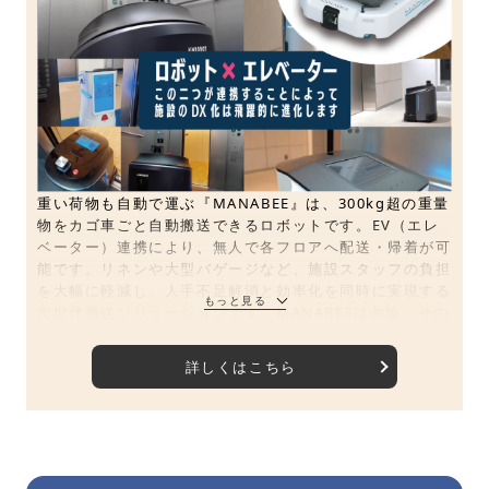
重い荷物も自動で運ぶ『MANABEE』は、300kg超の重量
物をカゴ車ごと自動搬送できるロボットです。EV（エレ
ベーター）連携により、無人で各フロアへ配送・帰着が可
能です。リネンや大型バゲージなど、施設スタッフの負担
を大幅に軽減し、人手不足解消と効率化を同時に実現する
次世代搬送ソリューションです。MANABEEは勿論、その
他従来の清掃や配膳ロボットもデモンストレーションを行
います。
詳しくはこちら