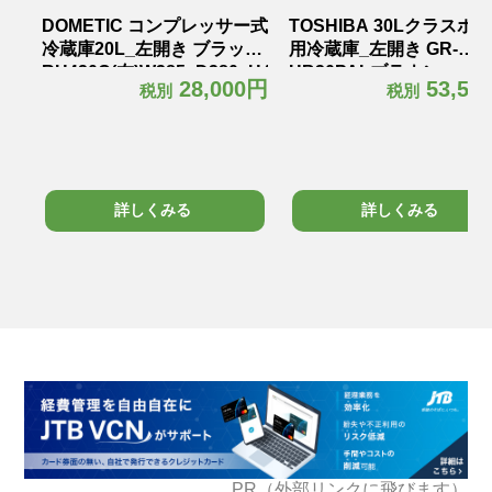
テル
DOMETIC コンプレッサー式
TOSHIBA 30Lクラスホ
冷蔵庫20L_左開き ブラック
用冷蔵庫_左開き GR-
RH420C(左)W385×D380×H465mm
HB30PALブラウン
0円
28,000円
53,50
税別
税別
kg
12.5kg
W425×D450×H425mm18
詳しくみる
詳しくみる
PR（外部リンクに飛びます）