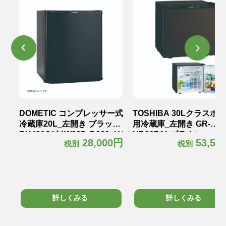
テル
DOMETIC コンプレッサー式
TOSHIBA 30Lクラスホ
冷蔵庫20L_左開き ブラック
用冷蔵庫_左開き GR-
RH420C(左)W385×D380×H465mm
HB30PALブラウン
0円
28,000円
53,50
税別
税別
kg
12.5kg
W425×D450×H425mm18
詳しくみる
詳しくみる