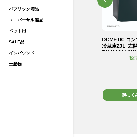
パブリック備品
ユニバーサル備品
ペット用
ラスホテル
TOSHIBA 40Lクラスホテル
DOMETIC 
SALE品
R-
用冷蔵庫_左開き GR-
冷蔵庫20L_左
HB40PALホワイト
RH420C(左)W3
インバウンド
,500円
54,500円
税別
税
mm19kg
W425×D450×H520mm19kg
12.5kg
土産物
詳しくみる
詳しく