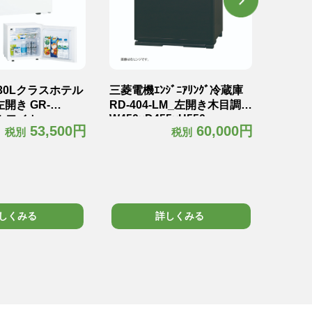
A 30Lクラスホテル
三菱電機ｴﾝｼﾞﾆｱﾘﾝｸﾞ冷蔵庫
三菱電機
開き GR-
RD-404-LM_左開き木目調
RD-4
W450×D455×H550mm
Lホワイト
ワイト
53,500円
60,000円
税別
税別
0×H425mm18kg
W450×
しくみる
詳しくみる