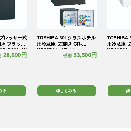
コンプレッサー式
TOSHIBA 30Lクラスホテル
TOSHIB
開き ブラック
用冷蔵庫_左開き GR-
用冷蔵庫_左
85×D380×H465mm
HB30PALブラウン
HB30PA
28,000円
53,500円
別
税別
W425×D450×H425mm18kg
W425×D45
みる
詳しくみる
詳