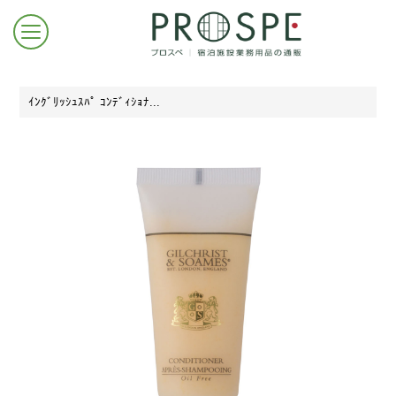
ｲﾝｸﾞﾘｯｼｭｽﾊﾟ ｺﾝﾃﾞｨｼｮﾅ...
ログイン/新規登録
お問合せはこちら