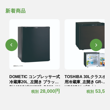
新着商品
テル
DOMETIC コンプレッサー式
TOSHIBA 30Lクラスホ
冷蔵庫20L_左開き ブラック
用冷蔵庫_左開き GR-
RH420C(左)W385×D380×H465mm
HB30PALブラウン
0円
28,000円
53,50
税別
税別
kg
12.5kg
W425×D450×H425mm18