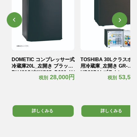
テル
DOMETIC コンプレッサー式
TOSHIBA 30Lクラスホ
冷蔵庫20L_左開き ブラック
用冷蔵庫_左開き GR-
RH420C(左)W385×D380×H465mm
HB30PALブラウン
0円
28,000円
53,50
税別
税別
kg
12.5kg
W425×D450×H425mm18
詳しくみる
詳しくみる