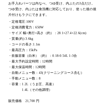
お手入れパーツは内なべ、つゆ受け、内ぶたの3点だけ。
つゆ受け、内ぶたは食洗機に対応しており、使った後の後
片付けもラクにできます。
・定格電圧:100V
・定格消費電力：650W
・サイズ 幅×奥行×高さ（約）：28.1×27.4×22.6(cm)
・質量(約):3.6kg
・コードの長さ:1.1m
・最高圧力：15kPa
・炊飯容量（白米）（約）：0.18-0.54L 1-3合
・最大予約設定時間：12時間
・最大保温時間：12時間
・自動メニュー数：43(クリーニングコース含む）
・手動メニュー数：8
・容量：1.2L（うま圧、高速）
1.4L（その他調理）
販売価格 21,700 円