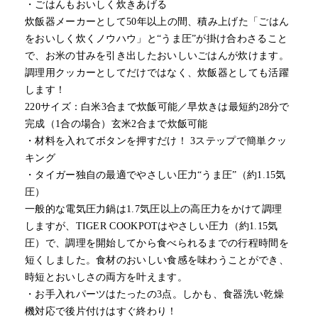
・ごはんもおいしく炊きあげる
炊飯器メーカーとして50年以上の間、積み上げた「ごはん
をおいしく炊くノウハウ」と“うま圧”が掛け合わさること
で、お米の甘みを引き出したおいしいごはんが炊けます。
調理用クッカーとしてだけではなく、炊飯器としても活躍
します！
220サイズ：白米3合まで炊飯可能／早炊きは最短約28分で
完成（1合の場合）玄米2合まで炊飯可能
・材料を入れてボタンを押すだけ！ 3ステップで簡単クッ
キング
・タイガー独自の最適でやさしい圧力“うま圧”（約1.15気
圧）
一般的な電気圧力鍋は1.7気圧以上の高圧力をかけて調理
しますが、TIGER COOKPOTはやさしい圧力（約1.15気
圧）で、調理を開始してから食べられるまでの行程時間を
短くしました。食材のおいしい食感を味わうことができ、
時短とおいしさの両方を叶えます。
・お手入れパーツはたったの3点。しかも、食器洗い乾燥
機対応で後片付けはすぐ終わり！