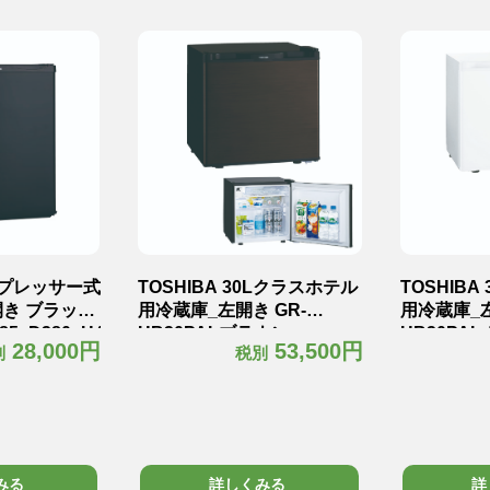
コンプレッサー式
TOSHIBA 30Lクラスホテル
TOSHIB
開き ブラック
用冷蔵庫_左開き GR-
用冷蔵庫_左
85×D380×H465mm
HB30PALブラウン
HB30PA
28,000円
53,500円
別
税別
W425×D450×H425mm18kg
W425×D45
みる
詳しくみる
詳