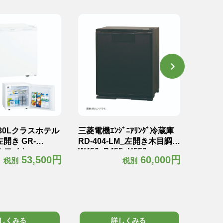
A 30Lクラスホテル
三菱電機ｴﾝｼﾞﾆｱﾘﾝｸﾞ冷蔵庫
三菱電機
開き GR-
RD-404-LM_左開き木目調
RD-4
W450×D455×H550mm
Lホワイト
ワイト
53,500円
60,000円
税別
税別
0×H425mm18kg
W450×
しくみる
詳しくみる