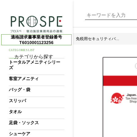
適格請求書事業者登録番号
免税用セキュリティバ...
T6010001123256
CATEGORIES LIST
カテゴリから探す
トータルアメニティシリー
ズ
客室アメニティ
バッグ・袋
スリッパ
タオル
足袋・ソックス
シューケア