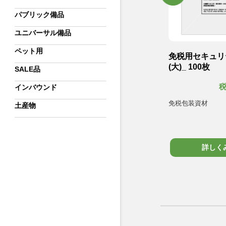
パブリック備品
ユニバーサル備品
ペット用
バッグ
免税用セキュリティバッグ
免税用セキュリ
(大)_ 100枚
(大)_ 100枚
SALE品
,400円
5,400円
税別
インバウンド
免税包装資材
免税包装資材
土産物
詳しくみる
詳しく