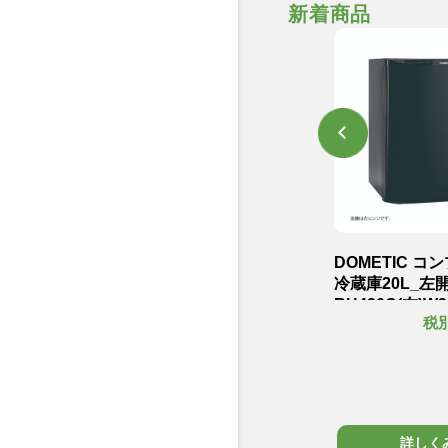
新着商品
ラスホテル
TOSHIBA 40Lクラスホテル
DOMETIC 
R-
用冷蔵庫_左開き GR-
冷蔵庫20L_左
HB40PALホワイト
RH420C(左)W3
,500円
54,500円
税別
税
mm19kg
W425×D450×H520mm19kg
12.5kg
詳しくみる
詳しく