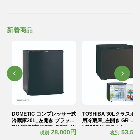
新着商品
テル
DOMETIC コンプレッサー式
TOSHIBA 30Lクラスホ
冷蔵庫20L_左開き ブラック
用冷蔵庫_左開き GR-
RH420C(左)W385×D380×H465mm
HB30PALブラウン
0円
28,000円
53,50
税別
税別
kg
12.5kg
W425×D450×H425mm18