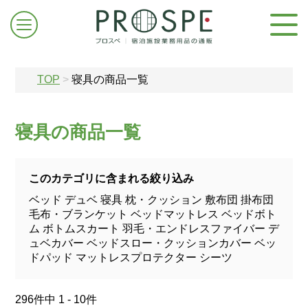
TOP
>
寝具の商品一覧
寝具の商品一覧
ログイン/新規登録
このカテゴリに含まれる絞り込み
ベッド
デュベ
寝具
枕・クッション
敷布団
掛布団
お問合せはこちら
毛布・ブランケット
ベッドマットレス
ベッドボト
ム
ボトムスカート
羽毛・エンドレスファイバー
デ
ュベカバー
ベッドスロー・クッションカバー
ベッ
ドパッド
マットレスプロテクター
シーツ
296件中 1 - 10件