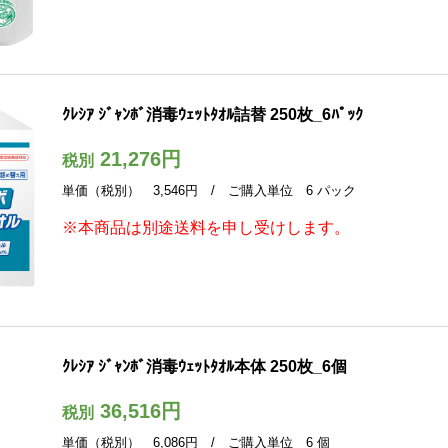
ｸﾚｼｱ ｼﾞｬﾝﾎﾞ消毒ｳｪｯﾄﾀｵﾙ詰替 250枚_6ﾊﾟｯｸ
21,276円
税別
単価（税別） 3,546円 / ご購入単位 6 パック
※本商品は別途送料を申し受けします。
ｸﾚｼｱ ｼﾞｬﾝﾎﾞ消毒ｳｪｯﾄﾀｵﾙ本体 250枚_6個
36,516円
税別
単価（税別） 6,086円 / ご購入単位 6 個