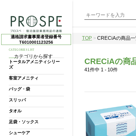
適格請求書事業者登録番号
TOP
>
CRECiAの商品
T6010001123256
CATEGORIES LIST
カテゴリから探す
CRECiAの商
トータルアメニティシリー
ズ
41件中 1 - 10件
客室アメニティ
バッグ・袋
スリッパ
タオル
足袋・ソックス
シューケア